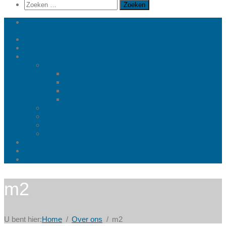
Zoeken
naar:
Sleutel op de deur Bouwfirma Immocenter Van Goethem
NV
Over ons
Eigen projecten
Realisaties
Woningbouw
Open bebouwing
Halfopen bebouwing
Halfopen en gesloten bebouwing
Gesloten bebouwing
Appartementen
Appartementen en handel
Renovatie
Industriebouw
Basisbeschrijving
Nieuws
Contact
m2
U bent hier:
Home
Over ons
m2