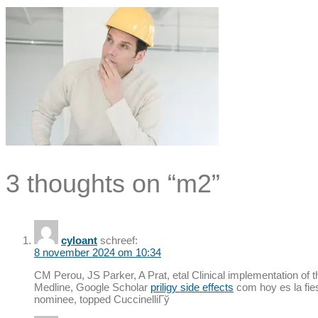
3 thoughts on “m2”
cyloant
schreef:
8 november 2024 om 10:34
CM Perou, JS Parker, A Prat, etal Clinical implementation of 
Medline, Google Scholar
priligy side effects
com hoy es la fie
nominee, topped CuccinelliГў