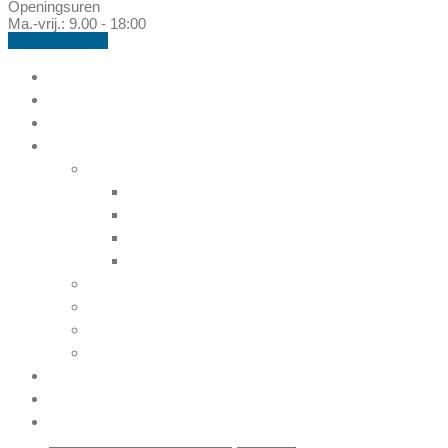
Openingsuren
Ma.-vrij.: 9.00 - 18:00
Contacteer ons
Sleutel op de deur Bouwfirma Immocenter 
Over ons
Eigen projecten
Realisaties
Woningbouw
Open bebouwing
Halfopen bebouwing
Halfopen en gesloten bebouwing
Gesloten bebouwing
Appartementen
Appartementen en handel
Renovatie
Industriebouw
Basisbeschrijving
Nieuws
Contact